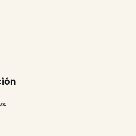
ción
ss: